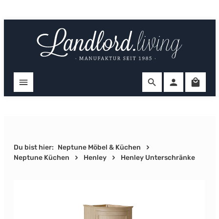
Zum Hauptinhalt springen
Ware
Du bist hier:
Neptune Möbel & Küchen
Neptune Küchen
Henley
Henley Unterschränke
Bildergalerie überspringen