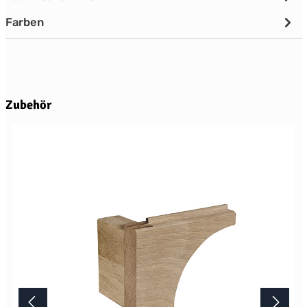
Farben
Produktgalerie überspringen
Zubehör