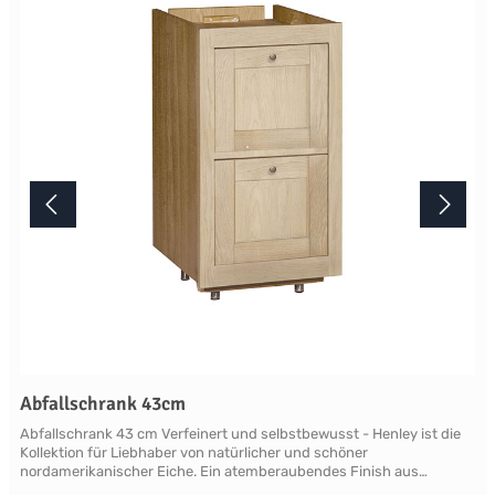
Produktes nicht authentisch wiedergegeben wird. Ihre Fragen zu
diesem Artikel beantworten wir Ihnen gerne telefonisch unter +49
2381 97372-0,per E-Mail an shop@landlord-living.de oder nach
Terminabsprache persönlich in unserem Showroom.
Abfallschrank 43cm
Abfallschrank 43 cm Verfeinert und selbstbewusst - Henley ist die
Kollektion für Liebhaber von natürlicher und schöner
nordamerikanischer Eiche. Ein atemberaubendes Finish aus
natürlicher, leicht verblassender neuer Roheiche, die sich vom