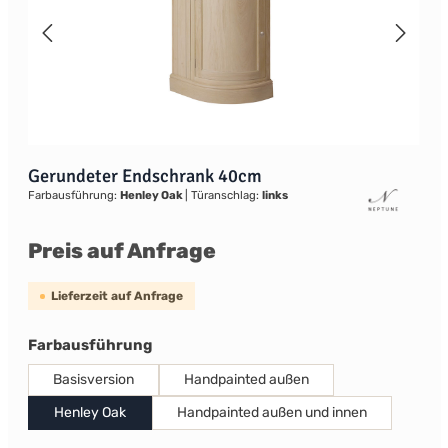
Gerundeter Endschrank 40cm
Farbausführung:
Henley Oak
|
Türanschlag:
links
Preis auf Anfrage
Lieferzeit auf Anfrage
auswählen
Farbausführung
Basisversion
Handpainted außen
Henley Oak
Handpainted außen und innen