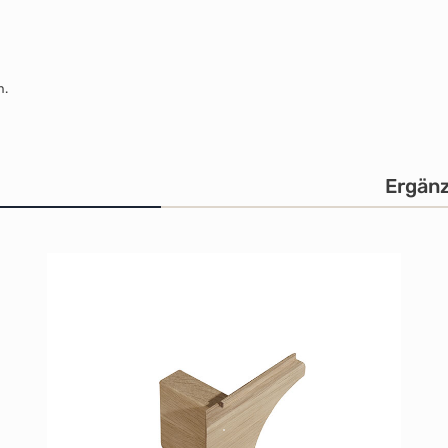
m.
Ergän