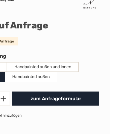
auf Anfrage
 Anfrage
auswählen
ung
Handpainted außen und innen
Handpainted außen
Produkt Anzahl: Gib den gewünschten 
zum Anfrageformular
l hinzufügen