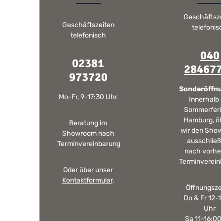
nachliefern. Mehr Informationen Bitte beachten Sie,
aufgrund der Lichtverhältnisse bei der Produktfotografie
Geschäftsz
und unterschiedlichen Bildschirmeinstellungen kann es
Geschäftszeiten
telefoni
dazu kommen, dass die Farbe des Produktes nicht
telefonisch
authentisch wiedergegeben wird. Ihre Fragen zu diesem
Artikel beantworten wir Ihnen gerne telefonisch unter +49
040
2381 97372-0,per E-Mail an shop@landlord-living.de oder
02381
nach Terminabsprache persönlich in unserem Showroom.
28467
973720
Sonderöffn
Mo-Fr, 9-17:30 Uhr
Innerhalb
Sommerferi
Hamburg, ö
Beratung im
wir den Sho
Showroom nach
ausschließ
Terminvereinbarung
nach vorhe
Terminverein
Oder über unser
Kontaktformular
.
Öffnungsze
Do & Fr 12-
Uhr
Sa 11-16:0