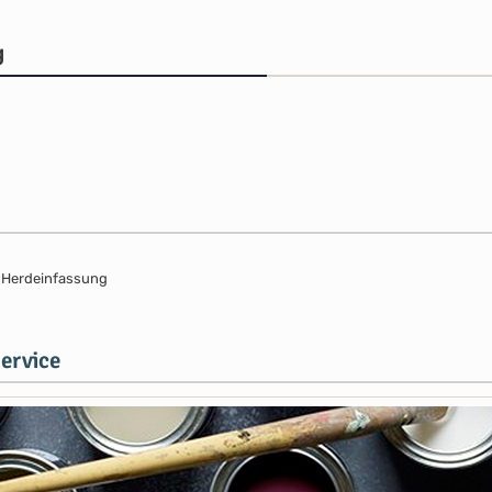
g
r Herdeinfassung
ervice