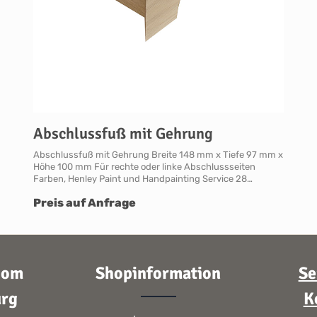
Abschlussfuß mit Gehrung
Abschlussfuß mit Gehrung Breite 148 mm x Tiefe 97 mm x
Höhe 100 mm Für rechte oder linke Abschlussseiten
Farben, Henley Paint und Handpainting Service 28
Neptune Farben aus sieben Kollektionensowie über ein
Preis auf Anfrage
Dutzend weitere saisonale Farben auf Anfrage Farbserie
"Pebble" Farbserie "Fossil" Farbserie "Nordic" Farbserie
"Plant" Farbserie "Smoke" Farbserie "Spice" Farbserie
"Timber" Lieferzeit Jedes Neptune Möbelstück wird
individuell erst nach Ihrer Bestellung in der englischen
Manufaktur gefertigt.Die Lieferzeit beträgt daher
oom
Shopinformation
Se
mindestens acht Wochen.Bitte beachten Sie, dass wir
Neptune Zubehör nur in Verbindung mit einer
rg
K
Küchenbestellung liefern oder nachliefern. Mehr
Informationen Bitte beachten Sie, aufgrund der