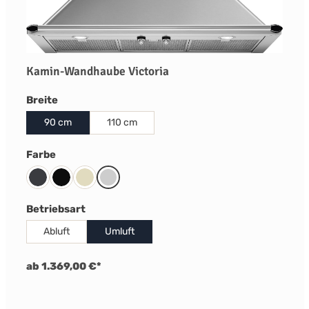
Kamin-Wandhaube Victoria
auswählen
Breite
90 cm
110 cm
auswählen
Farbe
Slate Grey
Schwarz
Creme
Edelstahl
auswählen
Betriebsart
Abluft
Umluft
ab 1.369,00 €*