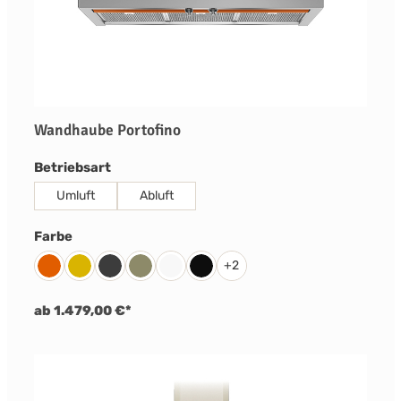
Wandhaube Portofino
auswählen
Betriebsart
Umluft
Abluft
auswählen
Farbe
+
2
Orange
Gelb
Anthrazit
Olivegrün
Weiß
Schwarz
ab 1.479,00 €*