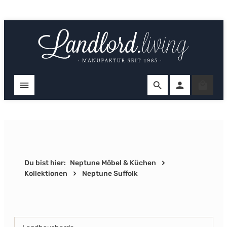
Zum Hauptinhalt springen
Ware
Du bist hier:
Neptune Möbel & Küchen
Kollektionen
Neptune Suffolk