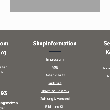
oom
Shopinformation
Se
rg
K
Impressum
eiten
AGB
Unse
sch
Datenschutz
N
Widerruf
Hinweise ElektroG
793
Zahlung & Versand
ungszeiten
Bild- und KI-
 der