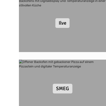
Ilve
SMEG