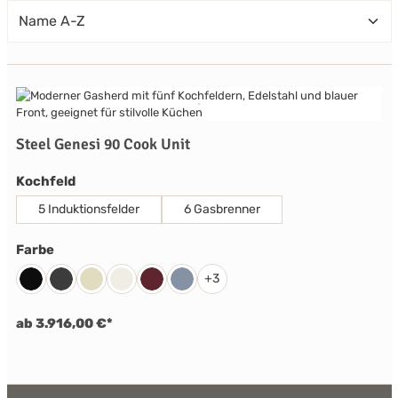
Steel Genesi 90 Cook Unit
auswählen
Kochfeld
5 Induktionsfelder
6 Gasbrenner
auswählen
Farbe
+
3
Schwarz
Anthrazit
Creme
Nuvola
Bordeaux Rot
Celeste
ab 3.916,00 €*