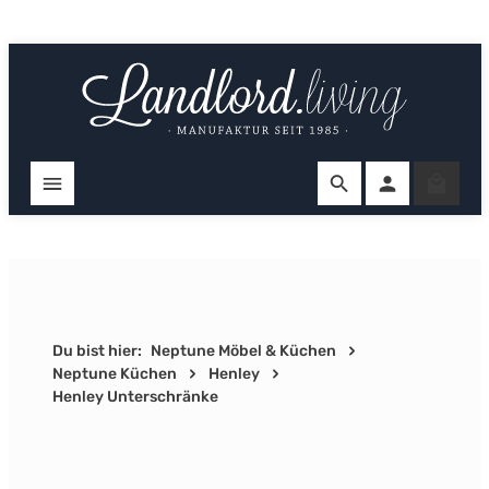
Zum Hauptinhalt springen
Ware
Du bist hier:
Neptune Möbel & Küchen
Neptune Küchen
Henley
Henley Unterschränke