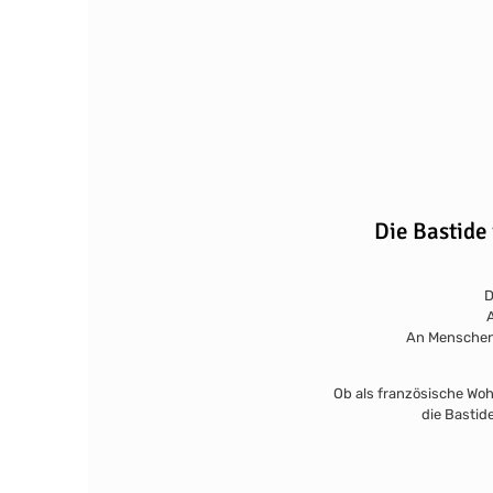
Die Bastide
D
A
An Menschen, 
Ob als französische Wo
die Bastid