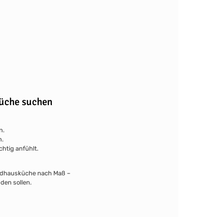
Küche suchen
n.
n.
chtig anfühlt.
andhausküche nach Maß –
den sollen.