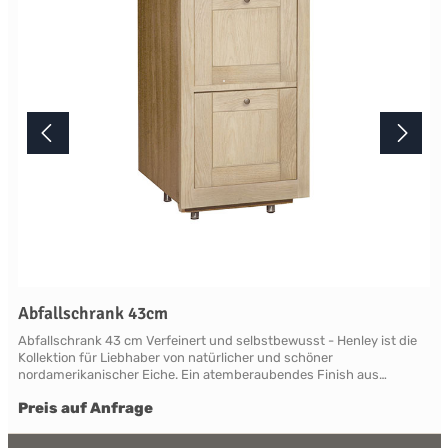
Terminabsprache persönlich in unserem Showroom.
Abfallschrank 43cm
Abfallschrank 43 cm Verfeinert und selbstbewusst - Henley ist die
Kollektion für Liebhaber von natürlicher und schöner
nordamerikanischer Eiche. Ein atemberaubendes Finish aus
natürlicher, leicht verblassender neuer Roheiche, die sich vom
Preis auf Anfrage
modernen Mainstream abhebt. Die Eiche ist so gut geschützt und
versiegelt, dass ein Henley zu einer geliebten Familienantiquität
wird. Henley beweist überall Charakter und ist in der Lage, klassisch,