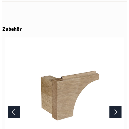
Produktgalerie überspringen
Zubehör