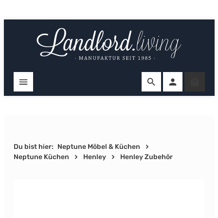
Zum Hauptinhalt springen
Ware
Du bist hier:
Neptune Möbel & Küchen
Neptune Küchen
Henley
Henley Zubehör
Bildergalerie überspringen