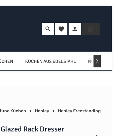
Du hast 0 Produkte auf dem Merkzette
Warenkorb enth
KÜCHEN
KÜCHEN AUS EDELSTAHL
NORDISCHE KÜCHEN
tune Küchen
Henley
Henley Freestanding
 Glazed Rack Dresser