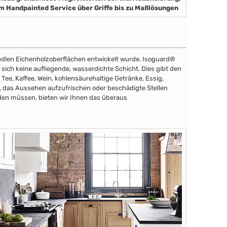
m Handpainted Service über Griffe bis zu Maßlösungen
e edlen Eichenholzoberflächen entwickelt wurde. Isoguard®
t sich keine aufliegende, wasserdichte Schicht. Dies gibt den
 Tee, Kaffee, Wein, kohlensäurehaltige Getränke, Essig,
n, das Aussehen aufzufrischen oder beschädigte Stellen
den müssen, bieten wir Ihnen das überaus