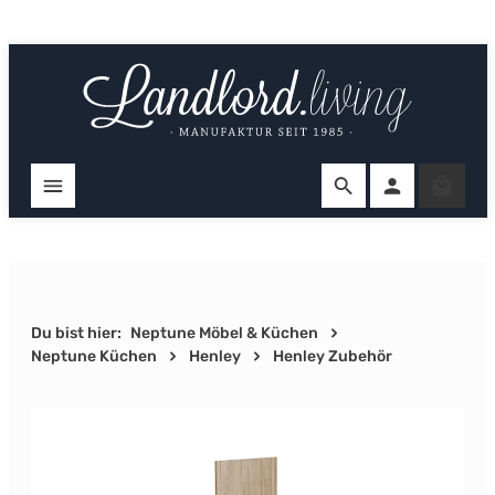
Zum Hauptinhalt springen
Ware
Du bist hier:
Neptune Möbel & Küchen
Neptune Küchen
Henley
Henley Zubehör
Bildergalerie überspringen