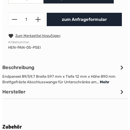
Produkt Anzahl: Gib den gewünscht
zum Anfrageformular
Zum Merkzettel hinzufügen
Artikelnummer:
HEN-PAN-05-PSEI
Beschreibung
Endpaneel 89/59,7 Breite 597 mm x Tiefe 12 mm x Höhe 890 mm
Brettgefräste Abschlusswange für Unterschränke am…
Mehr
Hersteller
Produktgalerie überspringen
Zubehör