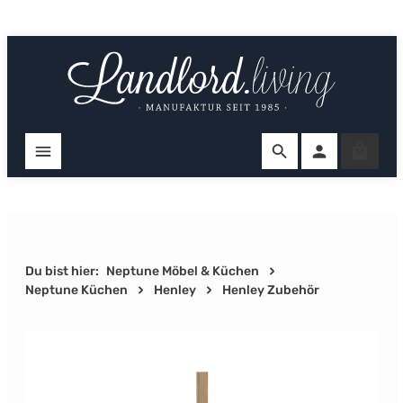
Zum Hauptinhalt springen
Ware
Du bist hier:
Neptune Möbel & Küchen
Neptune Küchen
Henley
Henley Zubehör
Bildergalerie überspringen