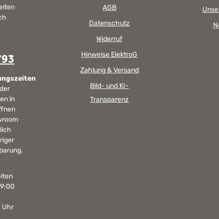
eiten
AGB
Unse
sch
Datenschutz
N
Widerruf
Hinweise ElektroG
793
Zahlung & Versand
ungszeiten
Bild- und KI-
 der
en in
Transparenz
ffnen
wroom
lich
riger
barung.
iten
19:00
0 Uhr