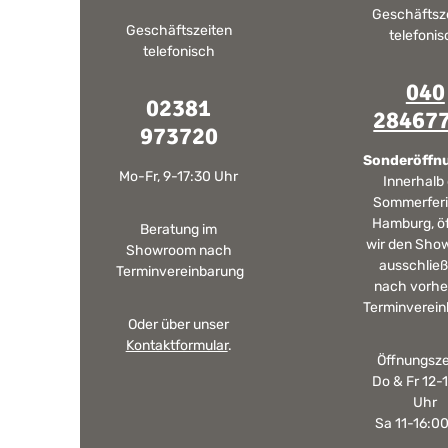
Geschäftsz
Geschäftszeiten
telefoni
telefonisch
040
02381
28467
973720
Sonderöffn
Mo-Fr, 9-17:30 Uhr
Innerhalb
Sommerferi
Hamburg, ö
Beratung im
wir den Sho
Showroom nach
ausschließ
Terminvereinbarung
nach vorhe
Terminverein
Oder über unser
Kontaktformular
.
Öffnungsze
Do & Fr 12-
Uhr
Sa 11-16:0