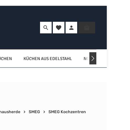
Du hast 0 Produkte auf dem Merkzette
Warenkorb enth
ÜCHEN
KÜCHEN AUS EDELSTAHL
NORDISCHE KÜCHEN
hausherde
SMEG
SMEG Kochzentren