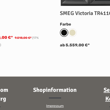
SMEG Victoria TR411
auswählen
Farbe
Schwarz
Creme
0,00 €*
9.518,00 €*
(17%
ab 5.559,00 €*
)
oom
Shopinformation
Se
rg
K
Impressum