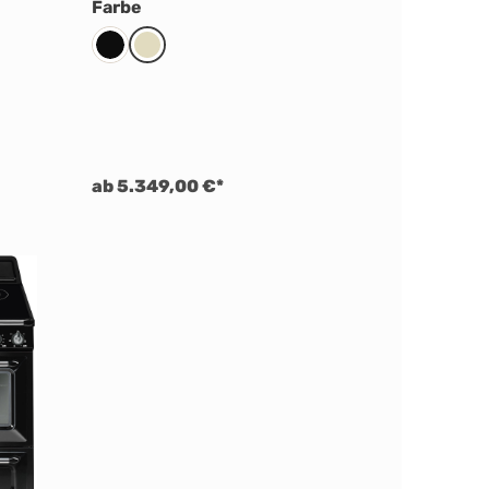
auswählen
Farbe
t
iß
Schwarz
Creme
ab 5.349,00 €*