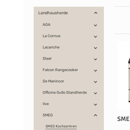
Landhausherde
AGA
La Cornue
Lacanche
Steel
Falcon Rangecooker
De Manincor
Officine Gullo Standherde
Ilve
SMEG
SMEG
SMEG Kochzentren