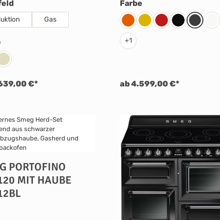
auswählen
auswählen
feld
Farbe
duktion
Gas
Orange
Gelb
Rot
Schwarz
Anthrazi
We
+
1
auswählen
e
warz
Creme
639,00 €*
ab 4.599,00 €*
G PORTOFINO
120 MIT HAUBE
12BL