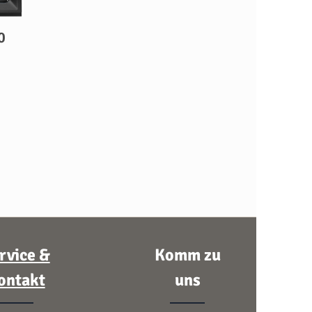
0
rvice &
Komm zu
ontakt
uns