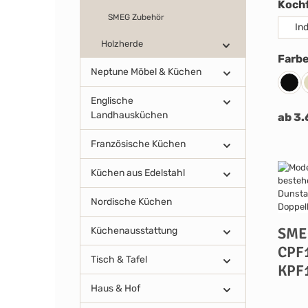
Koch
SMEG Zubehör
In
Holzherde
Farb
Neptune Möbel & Küchen
Sch
Englische
Landhausküchen
ab 3.
Französische Küchen
Küchen aus Edelstahl
Nordische Küchen
SME
Küchenausstattung
CPF
Tisch & Tafel
KPF
Haus & Hof