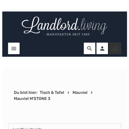
Zum Hauptinhalt springen
Ware
Du bist hier:
Tisch & Tafel
Mauviel
Mauviel M'STONE 3