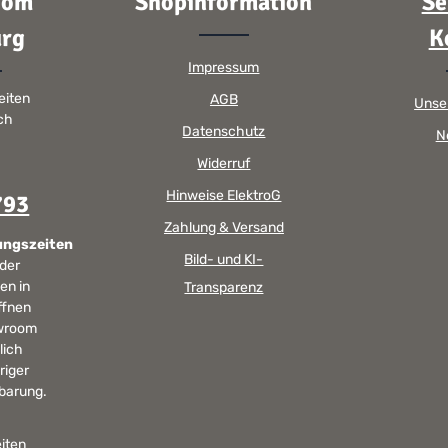
oom
Shopinformation
Se
rg
K
Impressum
eiten
AGB
Unse
sch
Datenschutz
N
Widerruf
Hinweise ElektroG
793
Zahlung & Versand
ungszeiten
Bild- und KI-
 der
en in
Transparenz
ffnen
wroom
lich
riger
barung.
iten