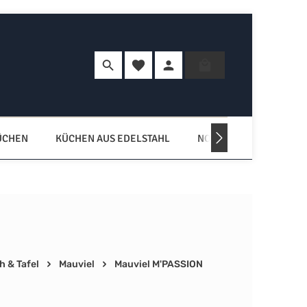
Du hast 0 Produkte auf dem Merkzette
Warenkorb enth
ÜCHEN
KÜCHEN AUS EDELSTAHL
NORDISCHE KÜCHEN
h & Tafel
Mauviel
Mauviel M'PASSION