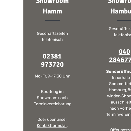
Showroom
Showr
Hamm
Hambu
Geschäftsz
Geschäftszeiten
telefoni
telefonisch
040
02381
28467
973720
Sonderöffn
Mo-Fr, 9-17:30 Uhr
Innerhalb
Sommerferi
Hamburg, ö
Beratung im
wir den Sho
Showroom nach
ausschließ
Terminvereinbarung
nach vorhe
Terminverein
Oder über unser
Kontaktformular
.
Öffnungsze