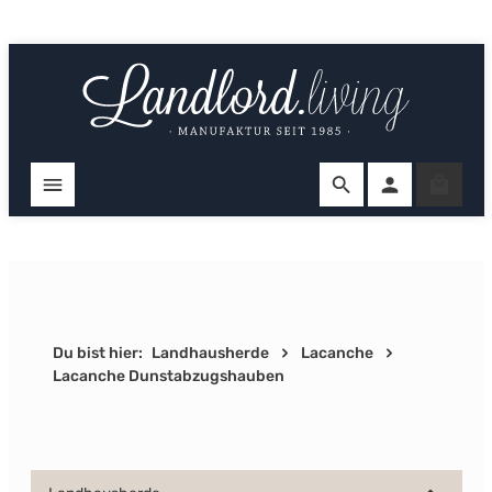
Zum Hauptinhalt springen
Ware
Du bist hier:
Landhausherde
Lacanche
Lacanche Dunstabzugshauben