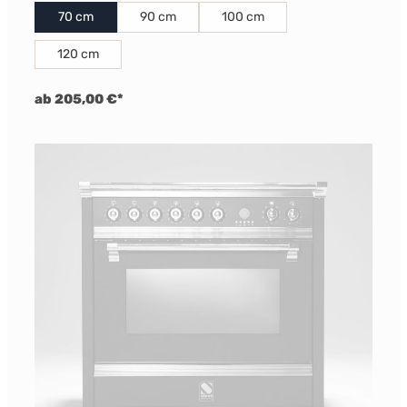
70 cm
90 cm
100 cm
120 cm
ab 205,00 €*