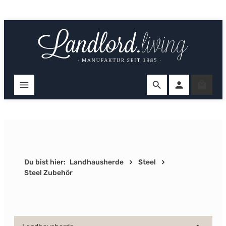
Zum Hauptinhalt springen
Ware
Du bist hier:
Landhausherde
Steel
Steel Zubehör