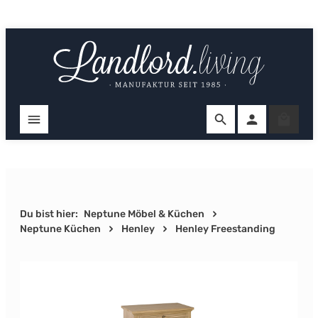
Zum Hauptinhalt springen
Ware
Du bist hier:
Neptune Möbel & Küchen
Neptune Küchen
Henley
Henley Freestanding
Bildergalerie überspringen