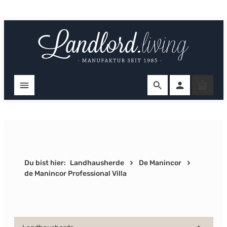
Zum Hauptinhalt springen
Ware
Du bist hier:
Landhausherde
De Manincor
de Manincor Professional Villa