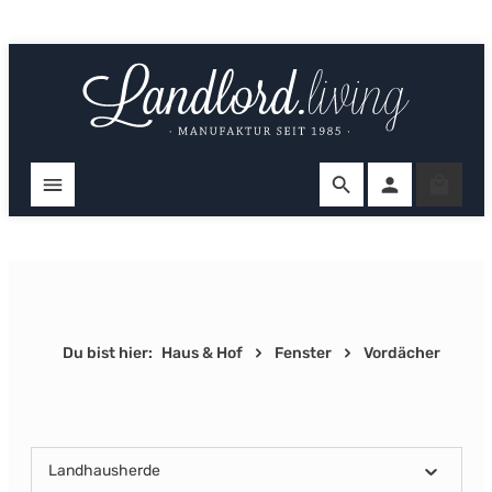
Zum Hauptinhalt springen
Ware
Du bist hier:
Haus & Hof
Fenster
Vordächer
Landhausherde