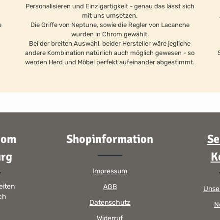
Personalisieren und Einzigartigkeit - genau das lässt sich
mit uns umsetzen.
e
Die Griffe von Neptune, sowie die Regler von Lacanche
wurden in Chrom gewählt.
Bei der breiten Auswahl, beider Hersteller wäre jegliche
andere Kombination natürlich auch möglich gewesen - so
werden Herd und Möbel perfekt aufeinander abgestimmt.
oom
Shopinformation
Se
rg
K
Impressum
eiten
AGB
Unse
sch
Datenschutz
N
Widerruf