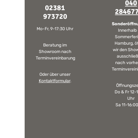
040
02381
28467
973720
Sonderöffn
Mo-Fr, 9-17:30 Uhr
Innerhalb
Sommerferi
Hamburg, ö
Beratung im
wir den Sho
Showroom nach
ausschließ
Terminvereinbarung
nach vorhe
Terminverein
Oder über unser
Kontaktformular
.
Öffnungsze
Do & Fr 12-
Uhr
Sa 11-16:0