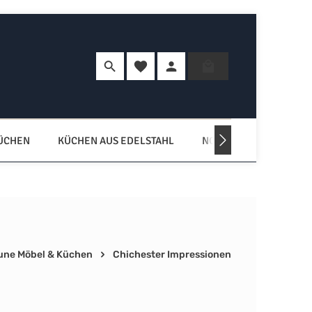
Du hast 0 Produkte auf dem Merkzette
Warenkorb enth
KÜCHEN
KÜCHEN AUS EDELSTAHL
NORDISCHE KÜCHEN
une Möbel & Küchen
Chichester Impressionen