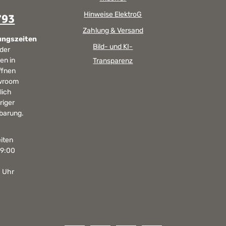
Hinweise ElektroG
793
Zahlung & Versand
ungszeiten
Bild- und KI-
 der
en in
Transparenz
ffnen
wroom
lich
riger
barung.
iten
19:00
0 Uhr