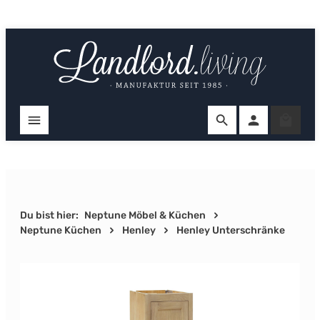
Zum Hauptinhalt springen
Ware
Du bist hier:
Neptune Möbel & Küchen
Neptune Küchen
Henley
Henley Unterschränke
Bildergalerie überspringen