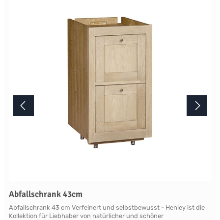
Lichtverhältnisse bei der Produktfotografie und unterschiedlichen
Bildschirmeinstellungen kann es dazu kommen, dass die Farbe des
Produktes nicht authentisch wiedergegeben wird. Ihre Fragen zu
diesem Artikel beantworten wir Ihnen gerne telefonisch unter +49
2381 97372-0,per E-Mail an shop@landlord-living.de oder nach
Terminabsprache persönlich in unserem Showroom.
Abfallschrank 43cm
Abfallschrank 43 cm Verfeinert und selbstbewusst - Henley ist die
Kollektion für Liebhaber von natürlicher und schöner