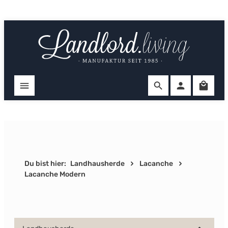
Zum Hauptinhalt springen
Ware
Du bist hier:
Landhausherde
Lacanche
Lacanche Modern