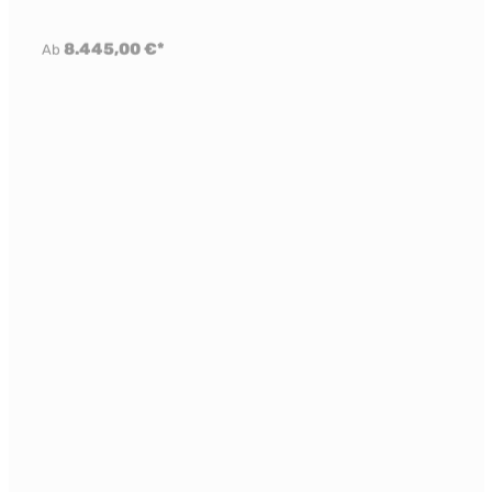
8.445,00 €*
Ab
Lacanche Saulieu 1100 Modern
8.445,00 €*
Ab
Lacanche Chassagne 1100 Modern