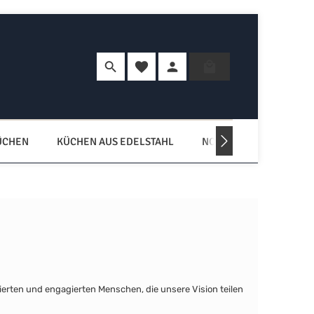
Du hast 0 Produkte auf dem Merkzette
Warenkorb enth
ÜCHEN
KÜCHEN AUS EDELSTAHL
NORDISCHE KÜCHEN
ierten und engagierten Menschen, die unsere Vision teilen