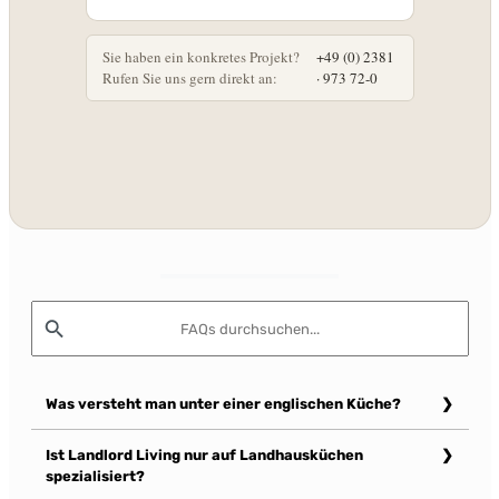
Sie haben ein konkretes Projekt?
+49 (0) 2381
Rufen Sie uns gern direkt an:
· 973 72-0
Was versteht man unter einer englischen Küche?
Eine englische Küche ist eine Küche mit britisch geprägter
Ist Landlord Living nur auf Landhausküchen
Formensprache. Typisch sind klassische Proportionen,
spezialisiert?
Rahmenfronten, natürliche Materialien, hochwertige