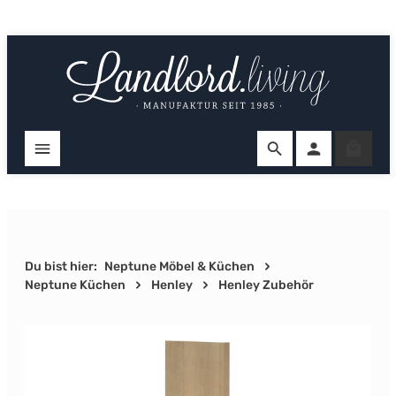
Zum Hauptinhalt springen
Ware
Du bist hier:
Neptune Möbel & Küchen
Neptune Küchen
Henley
Henley Zubehör
Bildergalerie überspringen