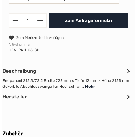
Produkt Anzahl: Gib den gewünscht
zum Anfrageformular
Zum Merkzettel hinzufügen
Artikelnummer:
HEN-PAN-06-SN
Beschreibung
Endpaneel 215,5/72,2 Breite 722 mm x Tiefe 12 mm x Höhe 2155 mm
Gekerbte Abschlusswange für Hochschrän…
Mehr
Hersteller
Produktgalerie überspringen
Zubehör