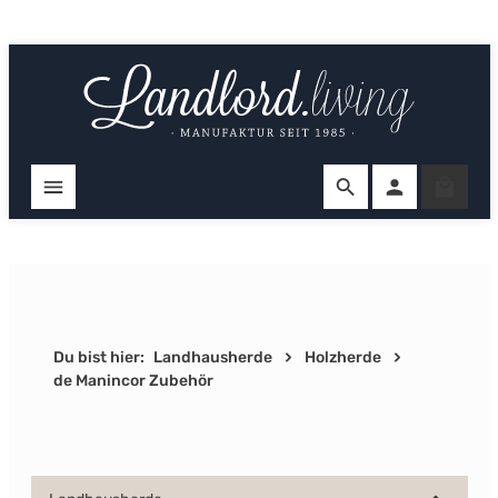
Zum Hauptinhalt springen
Ware
Du bist hier:
Landhausherde
Holzherde
de Manincor Zubehör