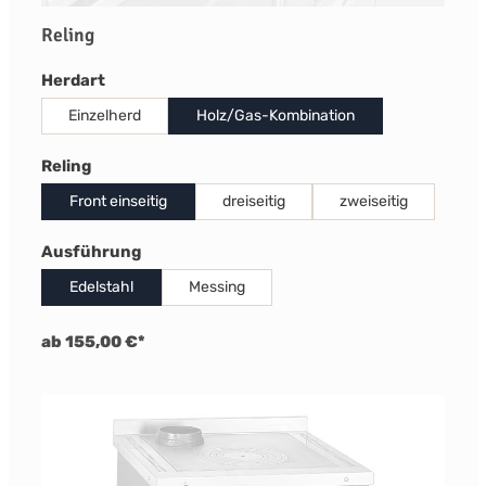
Reling
auswählen
Herdart
Einzelherd
Holz/Gas-Kombination
auswählen
Reling
Front einseitig
dreiseitig
zweiseitig
auswählen
Ausführung
Edelstahl
Messing
ab 155,00 €*