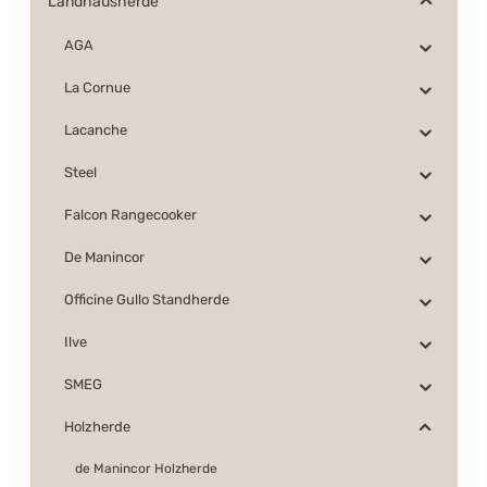
Landhausherde
AGA
La Cornue
Lacanche
Steel
Falcon Rangecooker
De Manincor
Officine Gullo Standherde
Ilve
SMEG
Holzherde
de Manincor Holzherde