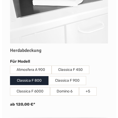
Herdabdeckung
auswählen
Für Modell
Atmosfera A 900
Classica F 450
Classica F 800
Classica F 900
Classica F 6000
Domino 6
+
5
ab 120,00 €*