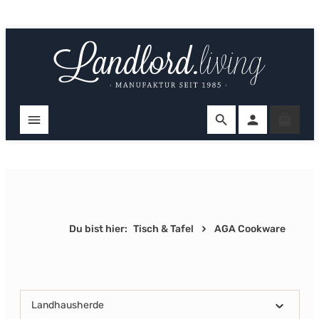
Zum Hauptinhalt springen
Ware
Du bist hier:
Tisch & Tafel
AGA Cookware
Landhausherde