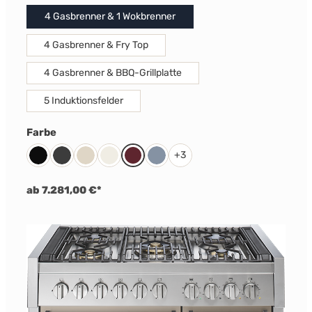
4 Gasbrenner & 1 Wokbrenner
4 Gasbrenner & Fry Top
4 Gasbrenner & BBQ-Grillplatte
5 Induktionsfelder
auswählen
Farbe
+
3
Schwarz
Anthrazit
Cream
Nuvola
Bordeaux Rot
Celeste
ab 7.281,00 €*