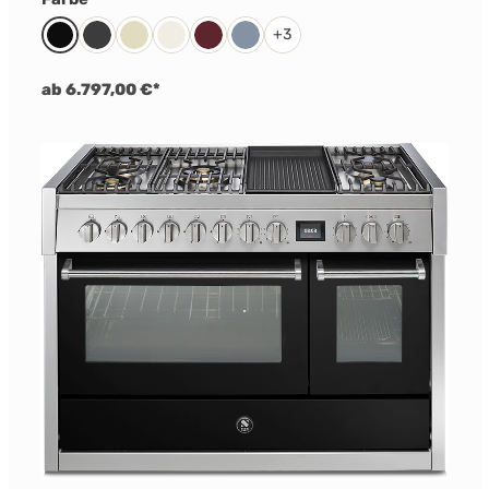
+
3
Schwarz
Anthrazit
Creme
Nuvola
Bordeaux Rot
Celeste
ab 6.797,00 €*