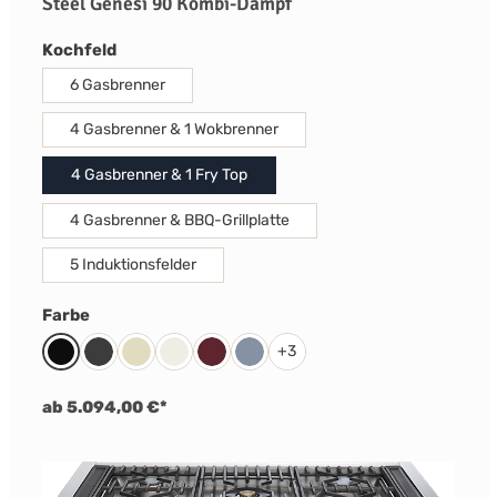
Steel Genesi 90 Kombi-Dampf
auswählen
Kochfeld
6 Gasbrenner
4 Gasbrenner & 1 Wokbrenner
4 Gasbrenner & 1 Fry Top
4 Gasbrenner & BBQ-Grillplatte
5 Induktionsfelder
auswählen
Farbe
+
3
Schwarz
Anthrazit
Creme
Nuvola
Bordeaux Rot
Celeste
ab 5.094,00 €*