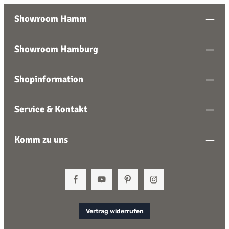
notwendig ist – der Behälter wird von Hand befüllt und bei
Bedarf nachgefüllt.
Showroom Hamm
Showroom Hamburg
Shopinformation
Service & Kontakt
Komm zu uns
Vertrag widerrufen