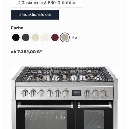
4 Gasbrenner & BBQ-Grillplatte
5 Induktionsfelder
auswählen
Farbe
+
3
Schwarz
Anthrazit
Creme
Nuvola
Bordeaux Rot
Sabbia
ab 7.281,00 €*