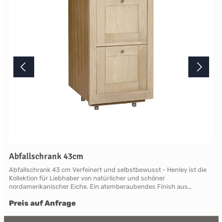
Terminabsprache persönlich in unserem Showroom.
Abfallschrank 43cm
Abfallschrank 43 cm Verfeinert und selbstbewusst - Henley ist die
Kollektion für Liebhaber von natürlicher und schöner
nordamerikanischer Eiche. Ein atemberaubendes Finish aus
natürlicher, leicht verblassender neuer Roheiche, die sich vom
Preis auf Anfrage
modernen Mainstream abhebt. Die Eiche ist so gut geschützt und
versiegelt, dass ein Henley zu einer geliebten Familienantiquität
wird. Henley beweist überall Charakter und ist in der Lage, klassisch,