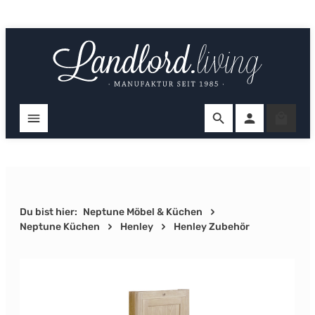
Zum Hauptinhalt springen
Ware
Du bist hier:
Neptune Möbel & Küchen
Neptune Küchen
Henley
Henley Zubehör
Bildergalerie überspringen