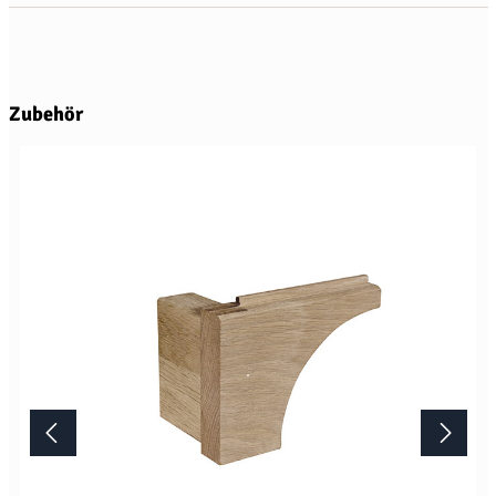
Produktgalerie überspringen
Zubehör