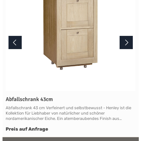
Terminabsprache persönlich in unserem Showroom.
Abfallschrank 43cm
Abfallschrank 43 cm Verfeinert und selbstbewusst - Henley ist die
Kollektion für Liebhaber von natürlicher und schöner
nordamerikanischer Eiche. Ein atemberaubendes Finish aus
natürlicher, leicht verblassender neuer Roheiche, die sich vom
Preis auf Anfrage
modernen Mainstream abhebt. Die Eiche ist so gut geschützt und
versiegelt, dass ein Henley zu einer geliebten Familienantiquität
wird. Henley beweist überall Charakter und ist in der Lage, klassisch,