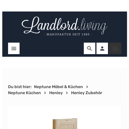
Zum Hauptinhalt springen
Ware
Du bist hier:
Neptune Möbel & Küchen
Neptune Küchen
Henley
Henley Zubehör
Bildergalerie überspringen