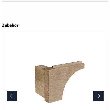
Produktgalerie überspringen
Zubehör