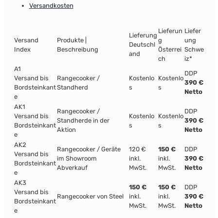
Versandkosten
Lieferun
Liefer
Lieferung
Versand
Produkte |
g
ung
Deutschl
Index
Beschreibung
Österrei
Schwe
and
ch
iz*
A1
DDP
Versand bis
Rangecooker /
Kostenlo
Kostenlo
390 €
Bordsteinkant
Standherd
s
s
Netto
e
AK1
Rangecooker /
DDP
Versand bis
Kostenlo
Kostenlo
Standherde in der
390 €
Bordsteinkant
s
s
Aktion
Netto
e
AK2
Rangecooker / Geräte
120 €
150 €
DDP
Versand bis
im Showroom
inkl.
inkl.
390 €
Bordsteinkant
Abverkauf
MwSt.
MwSt.
Netto
e
AK3
150 €
150 €
DDP
Versand bis
Rangecooker von Steel
inkl.
inkl.
390 €
Bordsteinkant
MwSt.
MwSt.
Netto
e