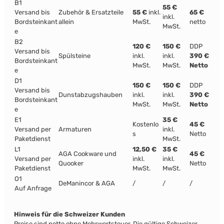
B1
55 €
Versand bis
Zubehör & Ersatzteile
55 €
inkl.
65 €
inkl.
Bordsteinkant
allein
MwSt.
netto
MwSt.
e
B2
120 €
150 €
DDP
Versand bis
Spülsteine
inkl.
inkl.
390 €
Bordsteinkant
MwSt.
MwSt.
Netto
e
D1
150 €
150 €
DDP
Versand bis
Dunstabzugshauben
inkl.
inkl.
390 €
Bordsteinkant
MwSt.
MwSt.
Netto
e
E1
35 €
Kostenlo
45 €
Versand per
Armaturen
inkl.
s
Netto
Paketdienst
MwSt.
L1
12,50 €
35 €
AGA Cookware und
45 €
Versand per
inkl.
inkl.
Quooker
Netto
Paketdienst
MwSt.
MwSt.
O1
DeManincor & AGA
/
/
/
Auf Anfrage
Hinweis für die Schweizer Kunden
Preise sind netto ohne Mehrwertsteuer. Die gültige Schweizer