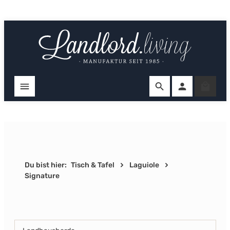
Zum Hauptinhalt springen
Ware
Du bist hier:
Tisch & Tafel
Laguiole
Signature