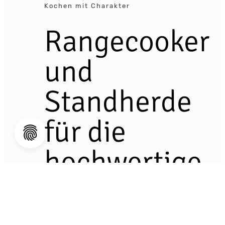
Kochen mit Charakter
Rangecooker
und
Standherde
für die
hochwertige
Küche
Ein
Rangecooker
oder
Standherd
ist mehr als ein