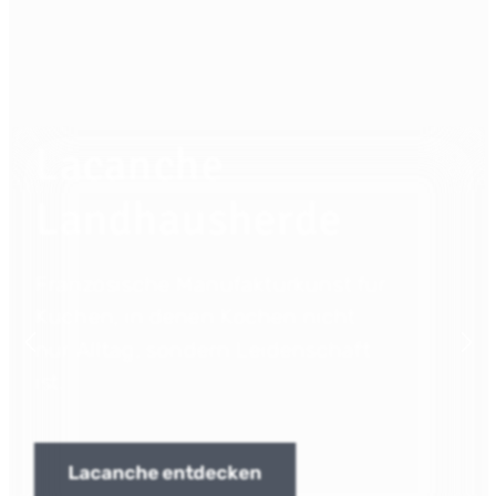
Lacanche
Landhausherde
Französische Manufakturkunst für
Küchen, in denen Kochen nicht
nur Alltag, sondern Leidenschaft
ist.
Lacanche entdecken