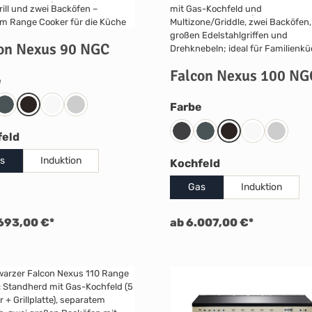
on Nexus 90 NGC
Falcon Nexus 100 NG
auswählen
e
auswählen
Farbe
coal Black
Slate
Black
Weiß
Edelstahl
auswählen
feld
Charcoal Black
Slate
Black
Weiß
Edelstah
s
Induktion
auswählen
Kochfeld
Gas
Induktion
693,00 €*
ab 6.007,00 €*