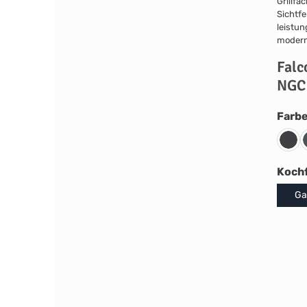
Falc
NGC
Farb
Char
Koch
Ga