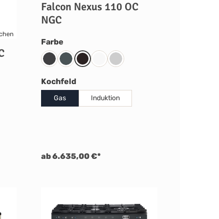
Falcon Nexus 110 OC
NGC
auswählen
Farbe
C
Charcoal Black
Slate
Black
Weiß
Edelstahl
auswählen
Kochfeld
l
Gas
Induktion
ab 6.635,00 €*