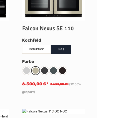
Falcon Nexus SE 110
auswählen
Kochfeld
Induktion
Gas
auswählen
Farbe
Steel
Ivory
Charcoal Black
Slate
Black
6.500,00 €*
7.433,00 €*
(12.55%
gespart)