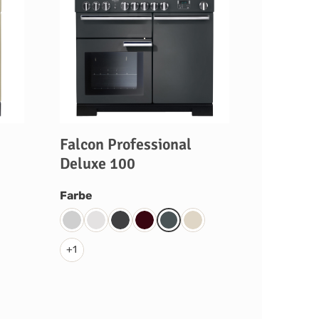
Falcon Professional
Deluxe 100
auswählen
Farbe
Steel
White
Charcoal Black
Cranberry
Slate
Cream
+
1
eam