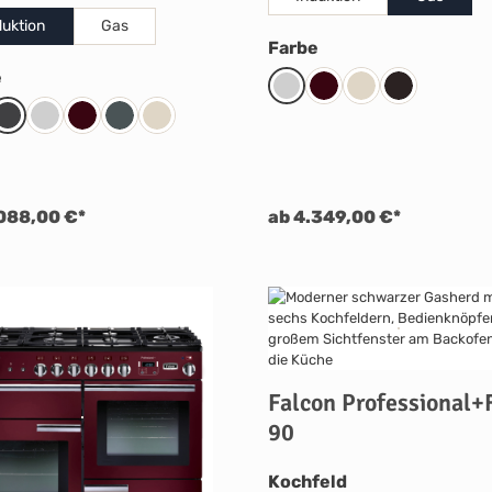
duktion
Gas
auswählen
Farbe
auswählen
e
Steel
Cranberry
Cream
Black
te
Charcoal Black
Steel
Cranberry
Slate
Cream
088,00 €*
ab 4.349,00 €*
Falcon Professional+
90
auswählen
Kochfeld