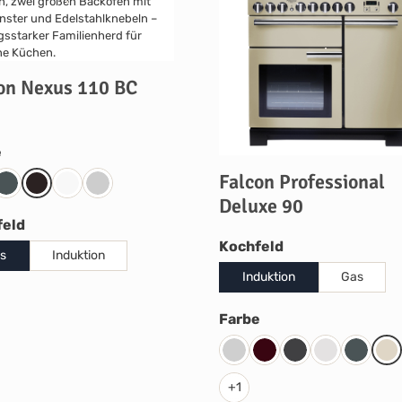
on Nexus 110 BC
auswählen
e
Falcon Professional
coal Black
Slate
Black
Weiß
Edelstahl
Deluxe 90
auswählen
feld
auswählen
Kochfeld
s
Induktion
Induktion
Gas
auswählen
Farbe
Steel
Cranberry
Charcoal Black
White
Slate
Cr
+
1