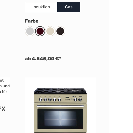
Induktion
Gas
auswählen
Farbe
Steel
Cranberry
Cream
Black
ab 4.545,00 €*
FX