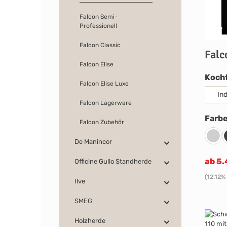
Falcon Semi-
Professionell
Falcon Classic
Falc
Falcon Elise
Koch
Falcon Elise Luxe
In
Falcon Lagerware
Farb
Falcon Zubehör
Stee
De Manincor
ab 5
Officine Gullo Standherde
(12.12%
Ilve
SMEG
Holzherde