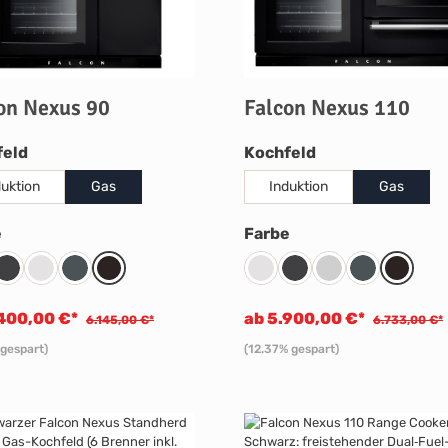
on Nexus 90
Falcon Nexus 110
auswählen
auswählen
feld
Kochfeld
duktion
Gas
Induktion
Gas
auswählen
auswählen
e
Farbe
l
Charcoal Black
White
Slate
Black
White
Charcoal Black
Steel
Slate
Black
.400,00 €*
ab 5.900,00 €*
6.145,00 €*
6.733,00 €*
 gespart)
(12.37% gespart)