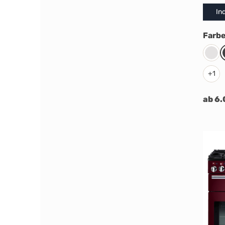
In
Farb
Whi
+
1
ab 6.