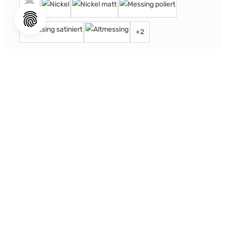
+
2
ab 446,00 €*
Wand-Armatur Mayan Lever Handle
auswählen
Oberfläche
+
2
ab 446,00 €*