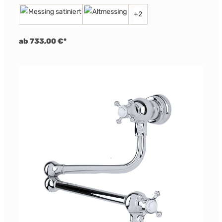
+
2
ab 733,00 €*