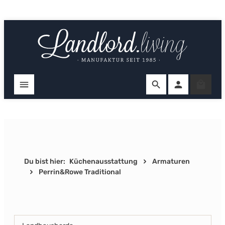
Zum Hauptinhalt springen
Ware
Du bist hier:
Küchenausstattung
Armaturen
Perrin&Rowe Traditional