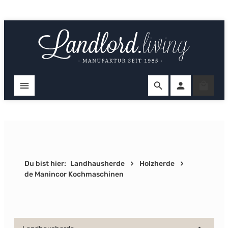
Zum Hauptinhalt springen
Ware
Du bist hier:
Landhausherde
Holzherde
de Manincor Kochmaschinen