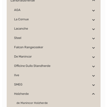
Landhausherde
AGA
La Cornue
Lacanche
Steel
Falcon Rangecooker
De Manincor
Officine Gullo Standherde
Ilve
SMEG
Holzherde
de Manincor Holzherde