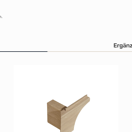
m.
Ergän