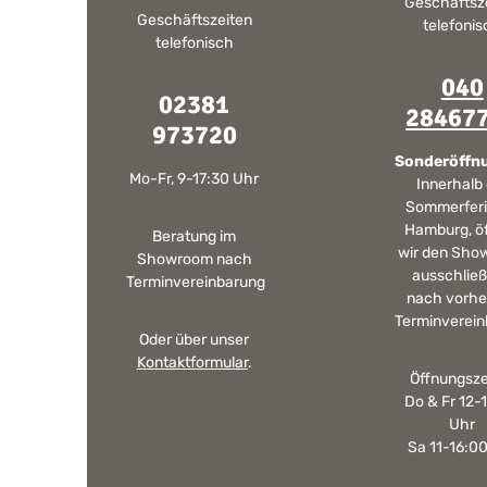
Geschäftsz
und unterschiedlichen Bildschirmeinstellungen kann es
Geschäftszeiten
telefoni
dazu kommen, dass die Farbe des Produktes nicht
telefonisch
authentisch wiedergegeben wird. Ihre Fragen zu diesem
Artikel beantworten wir Ihnen gerne telefonisch unter +49
040
2381 97372-0,per E-Mail an shop@landlord-living.de oder
02381
nach Terminabsprache persönlich in unserem Showroom.
28467
973720
Sonderöffn
Mo-Fr, 9-17:30 Uhr
Innerhalb
Sommerferi
Hamburg, ö
Beratung im
wir den Sho
Showroom nach
ausschließ
Terminvereinbarung
nach vorhe
Terminverein
Oder über unser
Kontaktformular
.
Öffnungsze
Do & Fr 12-
Uhr
Sa 11-16:0