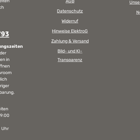
eiten
AGB
Unse
kommen, dass die Farbe des Produktes nicht authentisch
sch
wiedergegeben wird. Ihre Fragen zu diesem Artikel
Datenschutz
N
beantworten wir Ihnen gerne telefonisch unter +49 2381
97372-0, per E-Mail an shop@landlord-living.de oder nach
Widerruf
Terminabsprache persönlich in unserem Showroom.
Hinweise ElektroG
793
Zahlung & Versand
ungszeiten
Bild- und KI-
 der
en in
Transparenz
ffnen
wroom
lich
riger
barung.
iten
19:00
0 Uhr