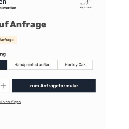
ten
sisversion
auf Anfrage
 Anfrage
auswählen
ung
Handpainted außen
Henley Oak
Produkt Anzahl: Gib den gewünschten 
zum Anfrageformular
l hinzufügen