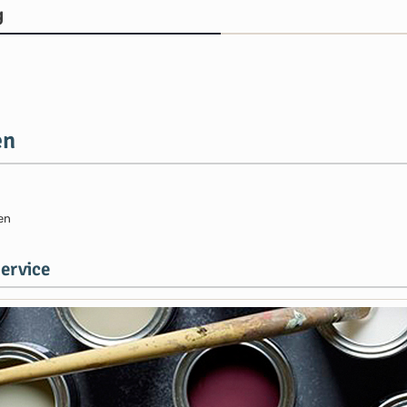
g
en
en
ervice