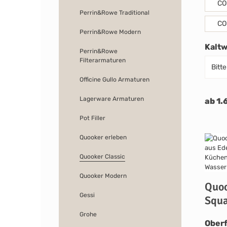
CO
Perrin&Rowe Traditional
CO
Perrin&Rowe Modern
Kalt
Perrin&Rowe
Filterarmaturen
Officine Gullo Armaturen
Lagerware Armaturen
ab 1.
Pot Filler
Quooker erleben
Quooker Classic
Quooker Modern
Quoo
Gessi
Squa
Grohe
Oberf