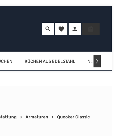
Du hast 0 Produkte auf dem Merkzette
Warenkorb enth
ÜCHEN
KÜCHEN AUS EDELSTAHL
NORDISCHE KÜCHEN
tattung
Armaturen
Quooker Classic