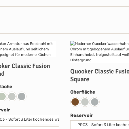
ker Classic Fusion
Quooker Classic Fusi
nd
Square
auswählen
läche
auswählen
Oberfläche
ing Patina
Nickel
Voll-Edelstahl
verchromt glänzend
Messing Patina
Voll-Edelstahl
verchromt glänze
auswählen
voir
auswählen
Reservoir
O3 - Sofort 3 Liter kochendes Wasser.
PRO3 - Sofort 3 Liter koche