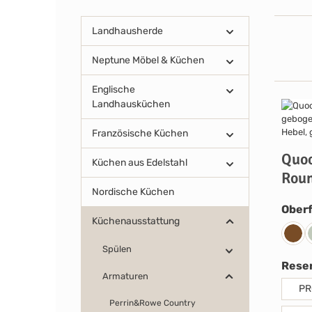
Landhausherde
Neptune Möbel & Küchen
Englische
Landhausküchen
Französische Küchen
Quoo
Küchen aus Edelstahl
Rou
Nordische Küchen
Oberf
Küchenausstattung
Mess
Spülen
Reser
Armaturen
PR
Perrin&Rowe Country