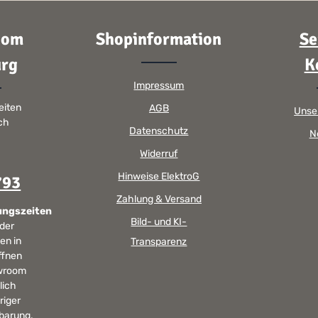
oom
Shopinformation
Se
rg
K
Impressum
eiten
AGB
Unse
sch
Datenschutz
N
Widerruf
Hinweise ElektroG
793
Zahlung & Versand
ungszeiten
Bild- und KI-
 der
en in
Transparenz
ffnen
wroom
lich
riger
barung.