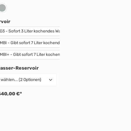
-Edelstahl
verchromt glänzend
auswählen
voir
O3 - Sofort 3 Liter kochendes Wasser.
MBI - Gibt sofort 7 Liter kochendes oder 15 Liter warmes Wasser (60° C)
MBI+ - Gibt sofort 7 Liter kochendes und unbegrenzt warmes Wasser.
auswählen
wasser-Reservoir
440,00 €*