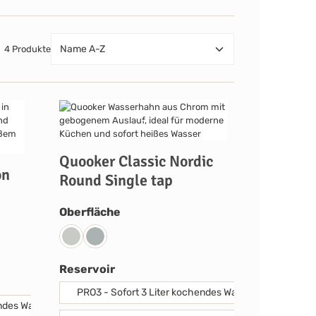
4 Produkte
Quooker Classic Nordic
on
Round Single tap
auswählen
Oberfläche
Voll-Edelstahl
verchromt glänzend
nd
auswählen
Reservoir
PRO3 - Sofort 3 Liter kochendes Wasser.
ndes Wasser.