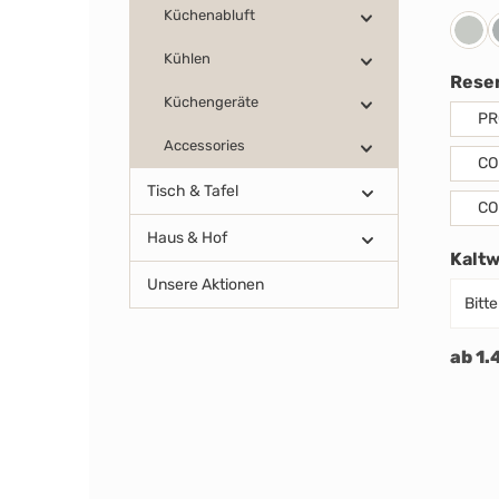
Küchenabluft
Voll
Kühlen
Reser
Küchengeräte
PR
Accessories
CO
Tisch & Tafel
CO
Haus & Hof
Kalt
Unsere Aktionen
ab 1.