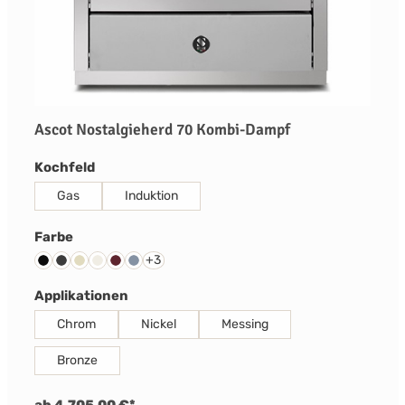
Ascot Nostalgieherd 70 Kombi-Dampf
auswählen
Kochfeld
Gas
Induktion
auswählen
Farbe
+
3
Schwarz
Anthrazit
Creme
Nuvola
Bordeaux Rot
Celeste
auswählen
Applikationen
Chrom
Nickel
Messing
Bronze
ab 4.705,00 €*