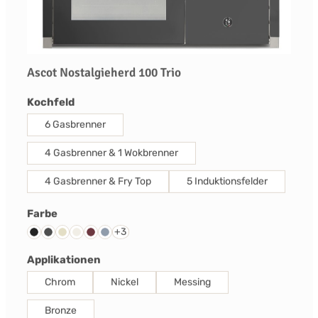
Ascot Nostalgieherd 100 Trio
auswählen
Kochfeld
6 Gasbrenner
4 Gasbrenner & 1 Wokbrenner
4 Gasbrenner & Fry Top
5 Induktionsfelder
auswählen
Farbe
+
3
Schwarz
Anthrazit
Creme
Nuvola
Bordeaux Rot
Celeste
auswählen
Applikationen
Chrom
Nickel
Messing
Bronze