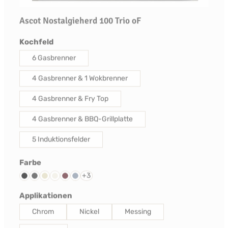
Ascot Nostalgieherd 100 Trio oF
auswählen
Kochfeld
6 Gasbrenner
4 Gasbrenner & 1 Wokbrenner
4 Gasbrenner & Fry Top
4 Gasbrenner & BBQ-Grillplatte
5 Induktionsfelder
auswählen
Farbe
+
3
Schwarz
Anthrazit
Creme
Nuvola
Bordeaux Rot
Celeste
auswählen
Applikationen
Chrom
Nickel
Messing