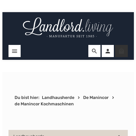
Zum Hauptinhalt springen
Ware
Du bist hier:
Landhausherde
De Manincor
de Manincor Kochmaschinen