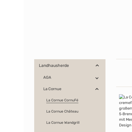
Landhausherde
AGA
La Cornue
La Cornue CornuFé
La Cornue Château
La Cornue Wandgrill