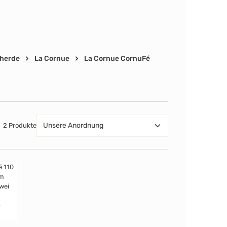
herde
La Cornue
La Cornue CornuFé
2 Produkte