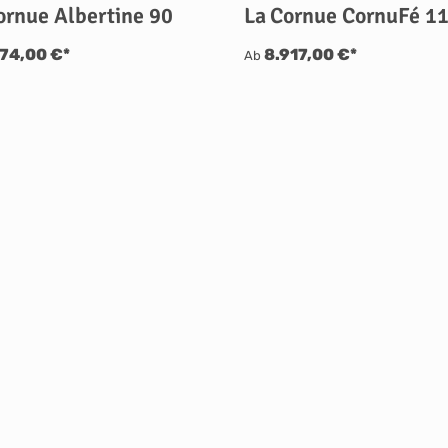
ornue Albertine 90
La Cornue CornuFé 1
174,00 €*
8.917,00 €*
Ab