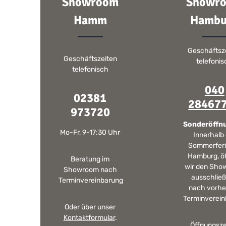
Showroom
Showr
Hamm
Hambu
Geschäftsz
Geschäftszeiten
telefoni
telefonisch
040
02381
28467
973720
Sonderöffn
Mo-Fr, 9-17:30 Uhr
Innerhalb
Sommerferi
Hamburg, ö
Beratung im
wir den Sho
Showroom nach
ausschließ
Terminvereinbarung
nach vorhe
Terminverein
Oder über unser
Kontaktformular
.
Öffnungsze