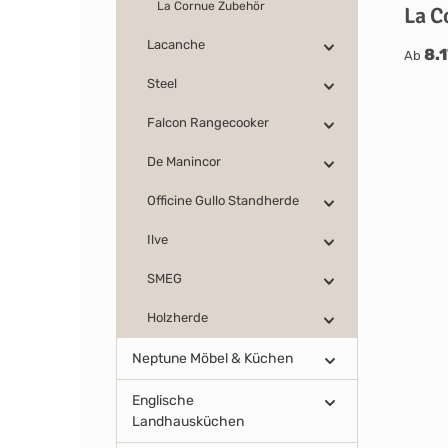
La Cornue Zubehör
La C
Lacanche
8.
Ab
Steel
Falcon Rangecooker
De Manincor
Officine Gullo Standherde
Ilve
SMEG
Holzherde
Neptune Möbel & Küchen
Englische
Landhausküchen