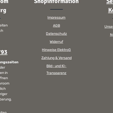
oom
Shopinformation
Se
rg
K
Impressum
eiten
AGB
Unse
sch
Datenschutz
N
Widerruf
Hinweise ElektroG
793
Zahlung & Versand
ungszeiten
Bild- und KI-
 der
en in
Transparenz
ffnen
wroom
lich
riger
barung.
iten