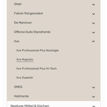
Steel
Falcon Rangecooker
De Manincor
Officine Gullo Standherde
Ilve
Ilve Professional Plus Nostalgie
Ilve Majestic
Ilve Professional Plus Hi-Tech
Ilve Zubehör
SMEG
Holzherde
Neptune Möbel & Küchen