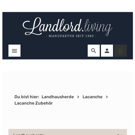
Zum Hauptinhalt springen
Ware
Du bist hier:
Landhausherde
Lacanche
Lacanche Zubehör