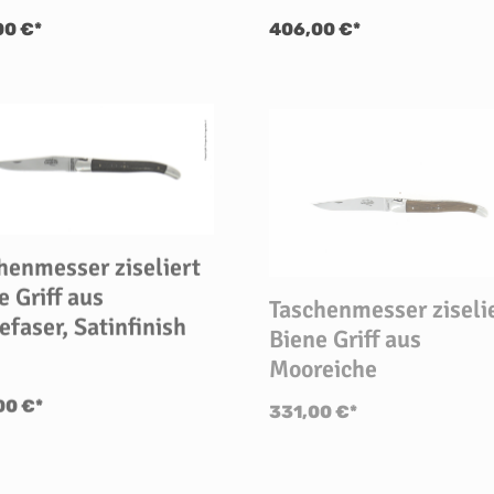
00 €*
406,00 €*
henmesser ziseliert
e Griff aus
Taschenmesser ziseli
efaser, Satinfinish
Biene Griff aus
Mooreiche
00 €*
331,00 €*