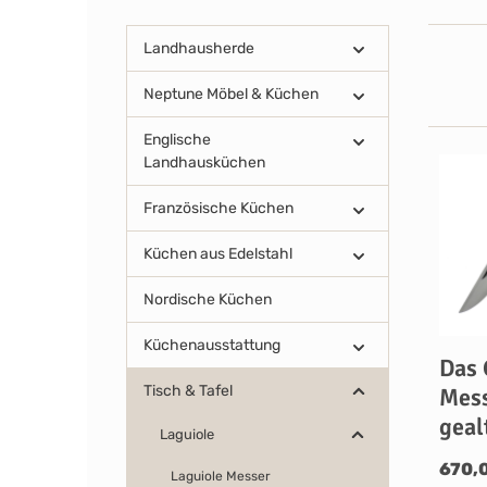
Landhausherde
Neptune Möbel & Küchen
Englische
Landhausküchen
Französische Küchen
Küchen aus Edelstahl
Nordische Küchen
Küchenausstattung
Das 
Tisch & Tafel
Mess
geal
Laguiole
670,
Laguiole Messer