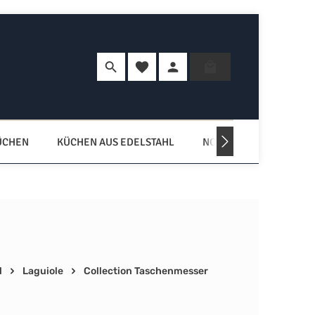
Du hast 0 Produkte auf dem Merkzette
Warenkorb enth
ÜCHEN
KÜCHEN AUS EDELSTAHL
NORDISCHE KÜCHEN
l
Laguiole
Collection Taschenmesser