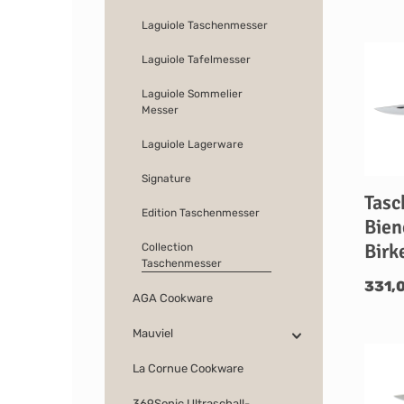
Laguiole Taschenmesser
Laguiole Tafelmesser
Laguiole Sommelier
Messer
Laguiole Lagerware
Signature
Tasc
Edition Taschenmesser
Bien
Birk
Collection
Taschenmesser
331,
AGA Cookware
Mauviel
La Cornue Cookware
369Sonic Ultraschall-