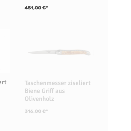
451,00 €*
Taschenmesser ziseliert
ert
Biene Griff aus
Olivenholz
316,00 €*