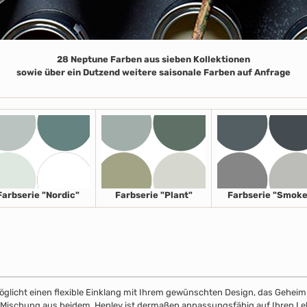
28 Neptune Farben aus sieben Kollektionen
sowie über ein Dutzend weitere saisonale Farben auf Anfrage
Farbserie "Nordic"
Farbserie "Plant"
Farbserie "Smoke
licht einen flexible Einklang mit Ihrem gewünschten Design, das Geheimnis
r Mischung aus beidem. Henley ist dermaßen anpassungsfähig auf Ihren Leben