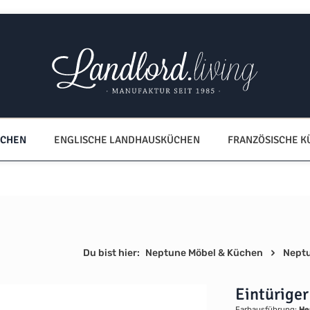
ÜCHEN
ENGLISCHE LANDHAUSKÜCHEN
FRANZÖSISCHE 
Du bist hier:
Neptune Möbel & Küchen
Nept
Eintürige
Farbausführung:
He