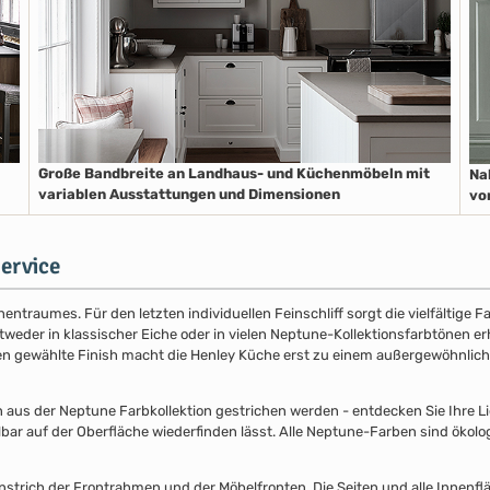
Große Bandbreite an Landhaus- und Küchenmöbeln mit
Na
variablen Ausstattungen und Dimensionen
vo
ervice
entraumes. Für den letzten individuellen Feinschliff sorgt die vielfältige
der in klassischer Eiche oder in vielen Neptune-Kollektionsfarbtönen erhäl
nen gewählte Finish macht die Henley Küche erst zu einem außergewöhnlich
s der Neptune Farbkollektion gestrichen werden - entdecken Sie Ihre Lieb
lbar auf der Oberfläche wiederfinden lässt. Alle Neptune-Farben sind ökolo
nstrich der Frontrahmen und der Möbelfronten. Die Seiten und alle Innenflä