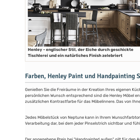
Henley - englischer Stil, der Eiche durch geschickte
Tischlerei und ein natürliches Finish zelebriert
Farben, Henley Paint und Handpainting S
Genießen Sie die Freiräume in der Kreation Ihres eigenen Küch
persönlichen Wunsch entsprechend sind die Henley Möbel entwe
zusätzlichen Kontrastfarbe für das Möbelinnere. Das von Ih
Jedes Möbelstück von Neptune kann in Ihrem Wunschfarbton au
Verarbeitung dar, bei dem jeder Pinselstrich sichtbar und füh
Der angegebene Preis bei "Handpainted außen" gilt für den A