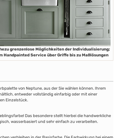
hezu grenzenlose Möglichkeiten der Individualisierung;
m Handpainted Service über Griffe bis zu Maßlösungen
 Farbpalette von Neptune, aus der Sie wählen können. Ihrem
tlich, entweder vollständig einfarbig oder mit einer
en Einzelstück.
lingsfarbe! Das besondere stellt hierbei die handwerkliche
gisch, wasserbasiert und sehr einfach zu verarbeiten.
chen verbleiben in der Basisfarbe. Die Farbwirkung bei einem