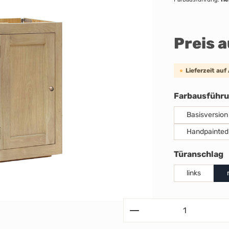
Preis 
Lieferzeit auf
Farbausführ
Basisversion
Handpainted
a
Türanschlag
links