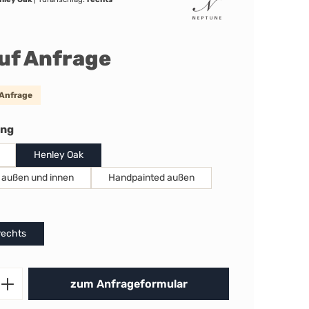
auf Anfrage
 Anfrage
auswählen
ung
Henley Oak
 außen und innen
Handpainted außen
uswählen
rechts
Produkt Anzahl: Gib den gewünschten 
zum Anfrageformular