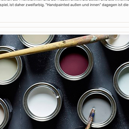
piel, ist daher zweifarbig. "Handpainted außen und innen" dagegen ist die