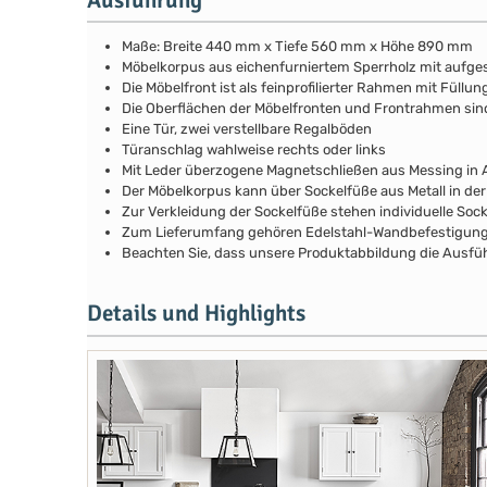
Maße: Breite 440 mm x Tiefe 560 mm x Höhe 890 mm
Möbelkorpus aus eichenfurniertem Sperrholz mit aufg
Die Möbelfront ist als feinprofilierter Rahmen mit Fül
Die Oberflächen der Möbelfronten und Frontrahmen si
Eine Tür, zwei verstellbare Regalböden
Türanschlag wahlweise rechts oder links
Mit Leder überzogene Magnetschließen aus Messing in A
Der Möbelkorpus kann über Sockelfüße aus Metall in de
Zur Verkleidung der Sockelfüße stehen individuelle Soc
Zum Lieferumfang gehören Edelstahl-Wandbefestigunge
Beachten Sie, dass unsere Produktabbildung die Ausfüh
Details und Highlights