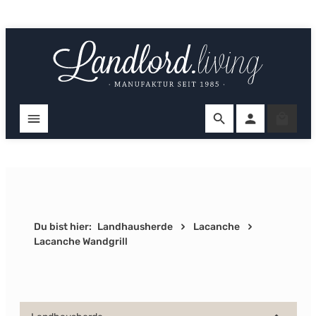
Zum Hauptinhalt springen
Ware
Du bist hier:
Landhausherde
Lacanche
Lacanche Wandgrill