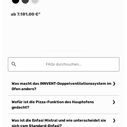
All Black
Anthrazit
Edelstahl
ab 7.181,00 €*
Was macht das INNVENT-Doppelventilationssystem im
Ofen anders?
Zwei gegenläufig rotierende Ventilatoren verteilen die Hitze
Wofür ist die Pizza-Funktion des Hauptofens
gleichzeitig vertikal zwischen den Ebenen und horizontal auf
gedacht?
jeder einzelnen Ebene. Das ermöglicht gleichmäßiges
Backen auf mehreren Blechen, ohne dass die Ofentür
Der Ofen erreicht bis zu 315°C und ist speziell für typisch
während der Garzeit geöffnet oder das Blech gedreht werden
Was ist die Enfasi Mistral und wie unterscheidet sie
italienische Pizza ausgelegt – näher an einem Pizzaofen als
muss.
sich vom Standard-Enfasi?