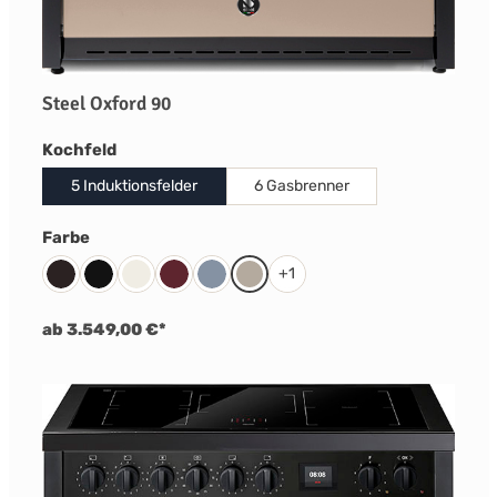
Steel Oxford 90
auswählen
Kochfeld
5 Induktionsfelder
6 Gasbrenner
auswählen
Farbe
+
1
Black
Black matt
Nuvola
Bordeaux Rot
Celeste
Sabbia
ab 3.549,00 €*