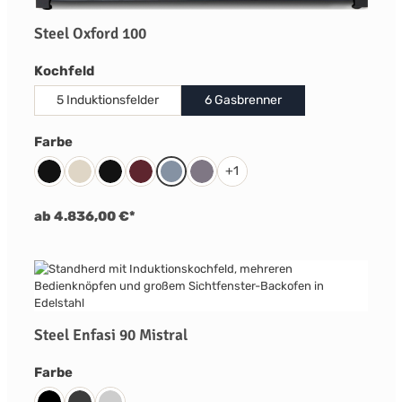
Steel Oxford 100
auswählen
Kochfeld
5 Induktionsfelder
6 Gasbrenner
auswählen
Farbe
+
1
Black gloss
Cream
Black matt
Bordeaux Rot
Celeste
Ametista
ab 4.836,00 €*
Steel Enfasi 90 Mistral
auswählen
Farbe