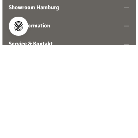
Showroom Hamburg
Shopinformation
Service & Kontakt
Komm zu uns
Vertrag widerrufen
Alle Preise inkl. gesetzl. Mehrwertsteuer zzgl.
Versandkosten
und ggf. Nachnahmegebühren, wenn nicht anders
angegeben.