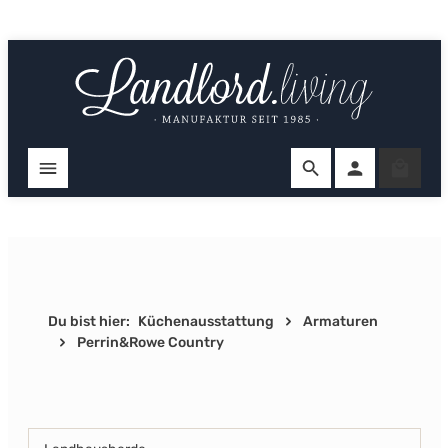
Zum Hauptinhalt springen
Ware
Du bist hier:
Küchenausstattung
Armaturen
Perrin&Rowe Country