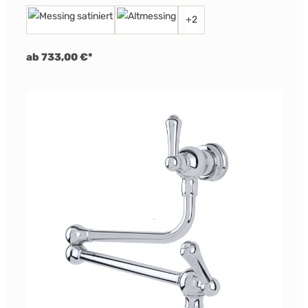
+
2
ab 733,00 €*