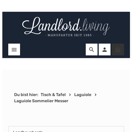
Zum Hauptinhalt springen
Ware
Du bist hier:
Tisch & Tafel
Laguiole
Laguiole Sommelier Messer